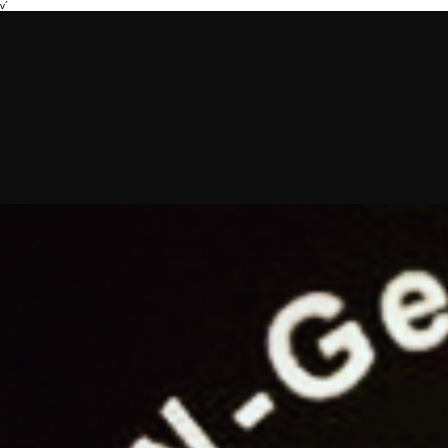
v´
Vertrag widerrufen