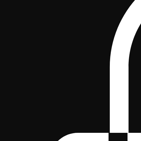
Home
Über uns
Service & Werkstatt
Shop
Unsere Projekte
Neue Seite